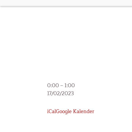
Schulnachricht
0:00
–
1:00
17/02/2023
iCal
Google Kalender