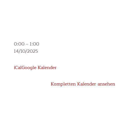
Schulforum
0:00
–
1:00
14/10/2025
iCal
Google Kalender
Kompletten Kalender ansehen