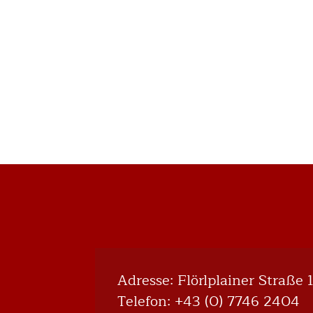
Kinder
"Herr
Holle
hört
Weihnachten"
Adresse: Flörlplainer Straße 
Telefon:
+43 (0) 7746 2404