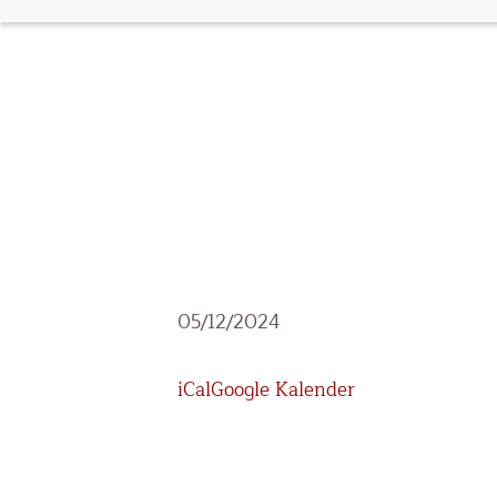
Schneck&Co
05/12/2024
-
Theater
iCal
Google Kalender
und
Musik
für