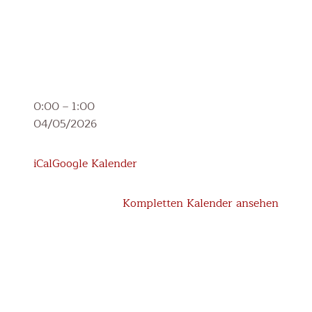
Hl.
0:00
–
1:00
Florian
04/05/2026
(Landespatron)
-
iCal
Google Kalender
unterrichtsfrei
Kompletten Kalender ansehen