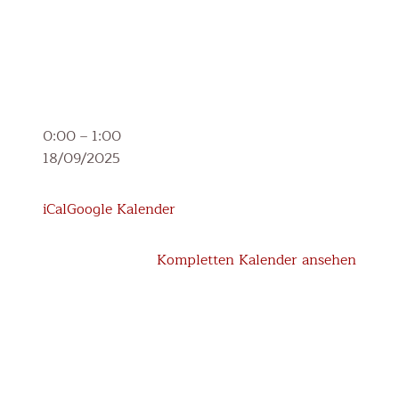
3.
0:00
–
1:00
Klasse_Waldtag
18/09/2025
iCal
Google Kalender
Kompletten Kalender ansehen