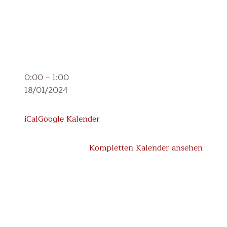
3.
0:00
–
1:00
Klasse:
18/01/2024
Lehrausgang
in
iCal
Google Kalender
den
Wald
Kompletten Kalender ansehen
mit
dem
Förster