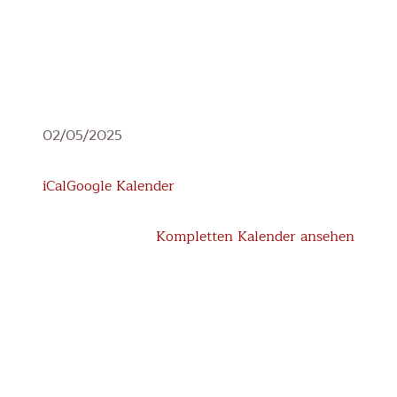
3.
02/05/2025
+
4.
iCal
Google Kalender
Klasse:
EasyDrivers
Kompletten Kalender ansehen