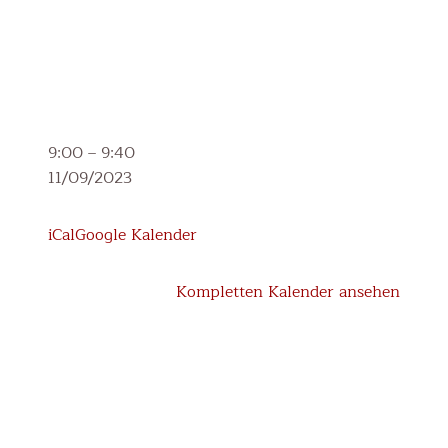
Eröffnungs-
9:00
–
9:40
Wortgottesdienst
11/09/2023
Pfarrkirche
Lengau
iCal
Google Kalender
Kompletten Kalender ansehen