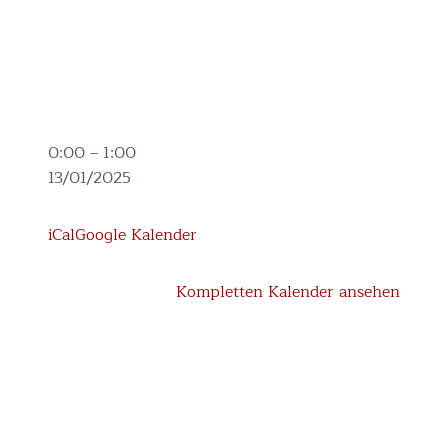
2.
0:00
–
1:00
Klasse:
13/01/2025
Elternabend
zur
iCal
Google Kalender
Erstkommunionvorbereitung
Kompletten Kalender ansehen