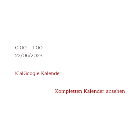
1.
0:00
–
1:00
Klasse:
22/06/2023
_KEL-
Gespräche,
iCal
Google Kalender
Bewertungsgespräche
Kompletten Kalender ansehen