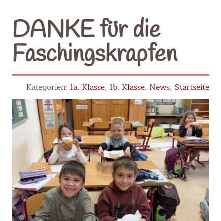
DANKE für die
Faschingskrapfen
1a. Klasse
,
1b. Klasse
,
News
,
Startseite